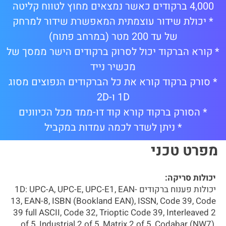
4,000 ברקודים כאשר נמצאים מחוץ לטווח קליטה
* יכולת שידור עוצמתית המאפשרת שידור למרחק
של עד 200 מטר (במרחב פתוח)
* קורא הברקוד יכול לסרוק ברקודים הישר ממסך של
מכשיר נייד
* סורק ברקוד קורא את כל הברקודים הנפוצים מסוג
1D ו-2D
* הסורק ברקוד קורא קוד דו-ממד מכל הכיוונים
* ניתן לשדר לכמה עמדות במקביל
מפרט טכני
יכולות סריקה:
יכולות פענוח ברקודים 1D: UPC-A, UPC-E, UPC-E1, EAN-
13, EAN-8, ISBN (Bookland EAN), ISSN, Code 39, Code
39 full ASCII, Code 32, Trioptic Code 39, Interleaved 2
of 5, Industrial 2 of 5, Matrix 2 of 5, Codabar (NW7),