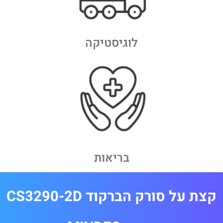
לוגיסטיקה
בריאות
קצת על סורק הברקוד CS3290-2D