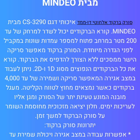
מבית MINDEO
איכותי דגם CS-3290 מבית
סורק ברקוד אלחוטי דו-ממד
MINDEO. קורא הברקודים יכול לשדר למרחק של עד
200 מטר במרחב פתוח למספר עמדות שונות במקביל
לפני הגדרה מיוחדת. הסורק ברקוד מאפשר סריקה
הישר ממסכים ללא הצורך להדפיס את הברקוד. קורא
את כל הברקודים הנפוצים מסוג 1D ו-2D. ניתן לעבוד
במצב אגירה המאפשר סריקה ושמירה של עד 4,000
ברקודים כאשר נמצאים מחוץ לטווח הקליטה. מעגל
מובנה המונע טעינת יתר של הסורק ומגן אליו
לעריכות ימים. חלון יציאה מזכוכית מחוסמת השומר
על סורק הברקוד למשך זמן.
יתרונות סורק ברקוד:
* אפשרות עבודה במצב אגירה ויכולת שמירת עד