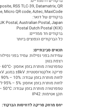
ברקודים דו ממדיים:
site, RSS TLC-39, Datamatrix, QR
e, Micro QR code, Aztec, MaxiCode
ברקודים של דואר:
UK Postal, Australian Postal, Japan
Postal Dutch Postal (KIX)
ברקודים חד ממדיים:
כל הברקודים הנפוצים ביותר
תנאים סביבתיים:
רצפת בטון
טמפרטורה מותרת בזמן אחסון: -20°C – 60°C (ללא סוללה)
פריקה אלקטרוסטטית: ±8kV במגע, ±15kV אווירי
לחות מותרת בזמן עבודה: 10% – 90% ללא עיבוי
לחות מותרת בזמן אחסון: 5% – 95% ללא עיבוי
טמפרטורה מותרת בזמן עבודה: 0°C – 50°C
תקן אטימות: IP42
יחס מרחק סריקה לדחיסות הברקוד: