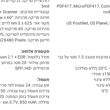
5mil
PDF417, MicroPDF417, Compo
cod
קטגוריית סורקים: Bluetooth 2D Imager Scanner
זוויות סריקה מרביות: Pitch ± 60°, Skew ± 60°
US PostNet, US Planet, 
מקור אור: 625 ± 5 nm לדים אדומים X 2
מהירות סריקה: 60 סריקות לשנייה
ניגודיות מינימלית לסריקה: 30%
חיישן סריקה: 752X480 Pixels
תקשורת אלחוט:
עמידות בפני נפילות: עמיד בפני נפילות מרובות מגובה 1.5 מטר על גבי
מודל בלוטות': Bluetooth Class 2 (2.4 GHz) version 2.1 + EDR
מרחק שידור: 20 מטר במרחב אווירי פתוח
פרופילים: SPP, HID
חשמל:
זמן עבודה: 24 שעות לפי סריקה אחת כל 5 שניות לכל היותר
צריכת חשמל בעת עבודה: 250 mA @ 3.7V
צריכת חשמל בזמן המתנה: 20 mA
סוללה: Li – ion 3.7V, 850 mAh