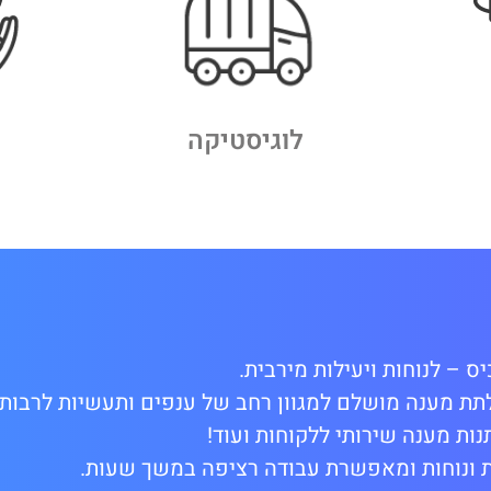
לוגיסטיקה
 – לנוחות ויעילות מירבית.
ת CipherLab הונדס לתת מענה מושלם למגוון רחב של ענפים ותעשיות לר
ות מענה שירותי ללקוחות ועוד!
 ונוחות ומאפשרת עבודה רציפה במשך שעות.