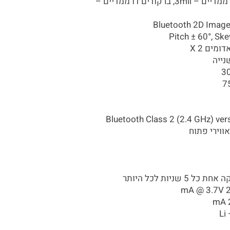
רזולוציית סריקה: ברקודים חד ממדיים – 3mil, ברקודים דו ממדיים –