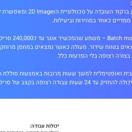
ה1664 של CipherLab בעל סורק ברקוד העובדה 
ממדיים כאחד במהירות וביעילות.
ה1664 יכול לעבודה בשיטת
ם בטווח שידור. מעולה כאשר נמצאים במחסן מרוחק א
צורה רצופה בלי הפרעות כלל.
ה1664
יכולות עבודה: