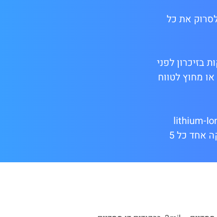
על טכנולוגיית ה2D Imager ומאפשרת לסרוק את כל
 הBatch mode – משמע שהמכשיר אוגר עד כ240,000 סריקות בזיכרון לפני
ו מחוץ לטווח
 מאפשר עבודה פרודוקטיבית ואופטימלית למשך שעות מרובות באמצעות סוללת lithium-Ion
3.7V, 850 mAh חזקה במיוחד שיכולה להחזיק עד 24 שעות עבודה רצופה בקצב של סריקה אחד כל 5