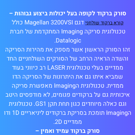
סורק ברקוד לקופה בעל יכולות ביצוע גבוהות –
דגם Magellan 3200VSI כולל
קורא ברקוד שולחני
טכנולוגית סריקה Imaging המתקדמת של חברת
Datalogic.
זהו הסורק הראשון אשר מספק את מהירות הסריקה
והשדה הראיה הרחב של הסורקים השולחניים החד
ממדיים בעלי טכנולוגית LASER רב כיווני בעוד
שמביא איתו גם את היתרונות של הסריקה הדו
ממדית. טכנולוגית הImaging מאפשרת סריקה
איכותית גם על ברקודים פגומים, לא מודפסים היטב
וגם כאלה מיוחדים כגון תחת תקן GS1. טכנולוגית
הImaging תומכת בסריקת ברקודים ליניאריים 1D ודו
ממדיים 2D.
סורק ברקוד עמיד ואמין –