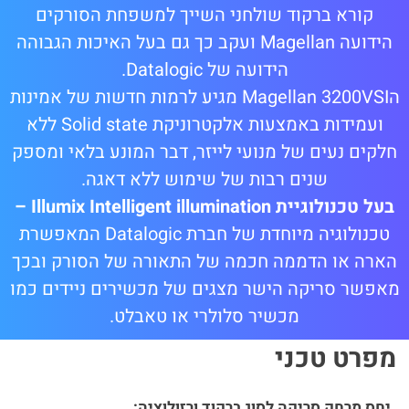
קורא ברקוד שולחני השייך למשפחת הסורקים
הידועה Magellan ועקב כך גם בעל האיכות הגבוהה
הידועה של Datalogic.
הMagellan 3200VSI מגיע לרמות חדשות של אמינות
ועמידות באמצעות אלקטרוניקת Solid state ללא
חלקים נעים של מנועי לייזר, דבר המונע בלאי ומספק
שנים רבות של שימוש ללא דאגה.
בעל טכנולוגיית
Illumix Intelligent illumination
–
טכנולוגיה מיוחדת של חברת Datalogic המאפשרת
הארה או הדממה חכמה של התאורה של הסורק ובכך
מאפשר סריקה הישר מצגים של מכשירים ניידים כמו
מכשיר סלולרי או טאבלט.
מפרט טכני
יחס מרחק סריקה לסוג ברקוד ורזולוציה: