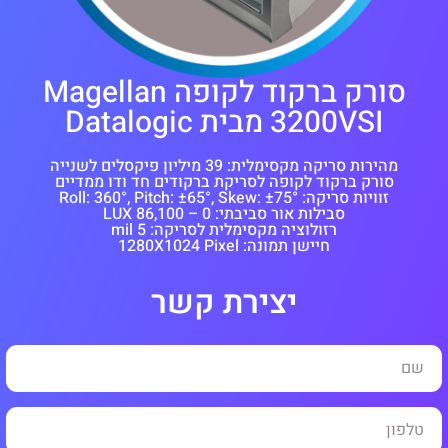
סורק ברקוד לקופה Magellan
3200VSI מבית Datalogic
מהירות סריקה מקסימלית: 39 מיליון פיקסלים לשנייה
סורק ברקוד לקופה לסריקת ברקודים חד ודו ממדיים
זוויות סריקה: Roll: 360°, Pitch: ±65°, Skew: ±75°
סבילות אור סביבתי: 0 – 86,100 LUX
רזולוציה מקסימלית לסריקה: 5 mil
חיישן תמונה: 1280X1024 Pixel
יצירת קשר