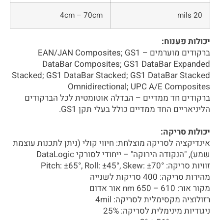
4cm – 70cm
20 mils
יכולות פענוח:
ברקודים מוערמים – EAN/JAN Composites; GS1
DataBar Composites; GS1 DataBar Expanded
Stacked; GS1 DataBar Stacked; GS1 DataBar Stacked
Omnidirectional; UPC A/E Composites
ברקודים חד ממדיים – הבדלה אוטומטית לכל הברקודים
הליניאריים החד ממדיים כולל בעלי תקן GS1.
יכולות סריקה:
אינדיקציה לסריקה מוצלחת: חיווי קולי (ניתן לתכנות עוצמת
שמע), "הנקודה הירוקה" – ייחודי לסורקי DataLogic
זוויות סריקה: Pitch: ±65°, Roll: ±45°, Skew: ±70°
מהירות סריקה: 400 סריקות לשנייה
מקור אור: 610 – 650 nm אור אדום
רזולוציה מקסימלית לסריקה: 4mil
ניגודיות מינימלית לסריקה: 25%