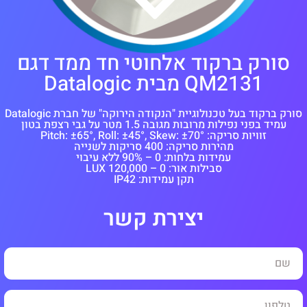
סורק ברקוד אלחוטי חד ממד דגם
QM2131 מבית Datalogic
סורק ברקוד בעל טכנולוגיית "הנקודה הירוקה" של חברת Datalogic
עמיד בפני נפילות מרובות מגובה 1.5 מטר על גבי רצפת בטון
זוויות סריקה: Pitch: ±65°, Roll: ±45°, Skew: ±70°
מהירות סריקה: 400 סריקות לשנייה
עמידות בלחות: 0 – 90% ללא עיבוי
סבילות אור: 0 – 120,000 LUX
תקן עמידות: IP42
יצירת קשר