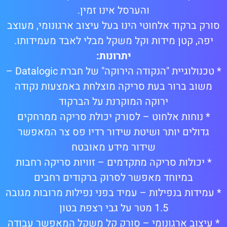
והערסל אינו זמין.
סורק ברקוד אלחוטי הינו בעל עיצוב ארגונומי, מעוצב
יפה, קטן מידות וקל משקל מבלי לאבד מעמידותו.
יתרונות:
* טכנולוגיית "הנקודה הירוקה" של חברת Datalogic –
משוב ברור בעת סריקה מוצלחת באמצעות נקודה
ירוקה המוקרנת על הברקוד
* נוחות אלחוט – לסורק יכולת סריקה ממרחקים
גדולים יותר ושיטת שידור רדיו פס צר המאפשר
שידור מידע מאובטח
* יכולות סריקה מתקדמים – זוויות סריקה רחבות
במיוחד מאפשר לסרוק ברקודים רחבים
* עמידות בנפילות – עמיד בפני נפילות מרובות מגובה
1.5 מטר על גבי רצפת בטון
* עיצוב ארגונומי – סורק קל משקל המאפשר עבודה