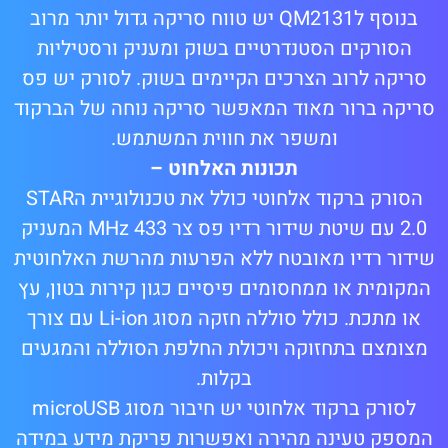
בנוסף לQM2131 יש טווח סריקה גדול יותר מרוב
הסורקים הסטנדרטיים בשוק ומעניק ורסטיליות
סריקה לרוב הצרכים הקיימים בשוק. לסורק יש פס
סריקה ברור מאוד המאפשר סריקה נוחה של הברקוד
ומשפר את חווית המשתמש.
תכונות האלחוט –
הסורק ברקוד אלחוטי כולל את טכנולוגיית הSTAR
2.0 עם שיטת שידור רדיו פס צר 433 MHz המעניק
שידור רדיו מאובטח ללא הפרעות מהרשת האלחוטית
המקומית או ממחסומים פיסיים כגון קירות בטון, עץ
או מתכת. כולל סוללה חזקה מסוג Li-ion עם צורך
מצומצם בתחזוקה ויכולת החלפת הסוללה והמגעים
בקלות.
לסורק ברקוד אלחוטי יש חיבור מסוג microUSB
המספק טעינה מהירה ואפשרות פריקת מידע במידה