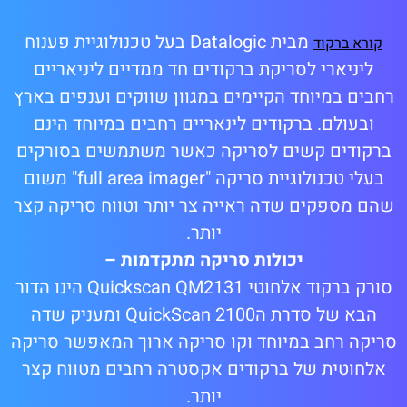
מבית Datalogic בעל טכנולוגיית פענוח
קורא ברקוד
ליניארי לסריקת ברקודים חד ממדיים ליניאריים
רחבים במיוחד הקיימים במגוון שווקים וענפים בארץ
ובעולם. ברקודים לינאריים רחבים במיוחד הינם
ברקודים קשים לסריקה כאשר משתמשים בסורקים
בעלי טכנולוגיית סריקה "full area imager" משום
שהם מספקים שדה ראייה צר יותר וטווח סריקה קצר
יותר.
יכולות סריקה מתקדמות –
סורק ברקוד אלחוטי Quickscan QM2131 הינו הדור
הבא של סדרת הQuickScan 2100 ומעניק שדה
סריקה רחב במיוחד וקו סריקה ארוך המאפשר סריקה
אלחוטית של ברקודים אקסטרה רחבים מטווח קצר
יותר.