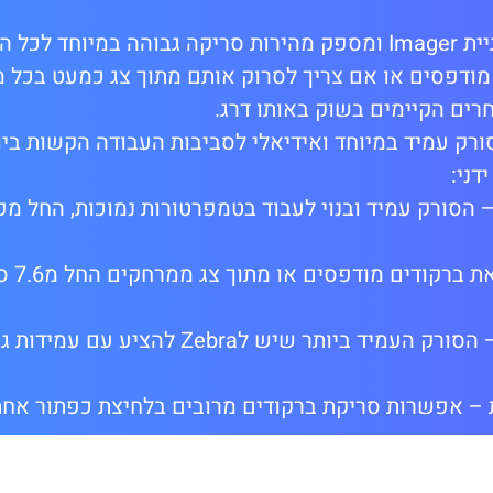
סורק ברקוד ידני עובד על טכנולוגיית Imager ומספק מהירות סריקה גבוהה במ
 מודפסים או אם צריך לסרוק אותם מתוך צג כמעט בכל 
רים הקיימים בשוק באותו דרג.
דני:
הסורק עמיד ובנוי לעבוד בטמפרטורות נמוכות, החל מ
* סורק ברקוד ידני עמיד במיוחד – הסורק העמיד ביותר שיש לbra
ת – אפשרות סריקת ברקודים מרובים בלחיצת כפתור אח