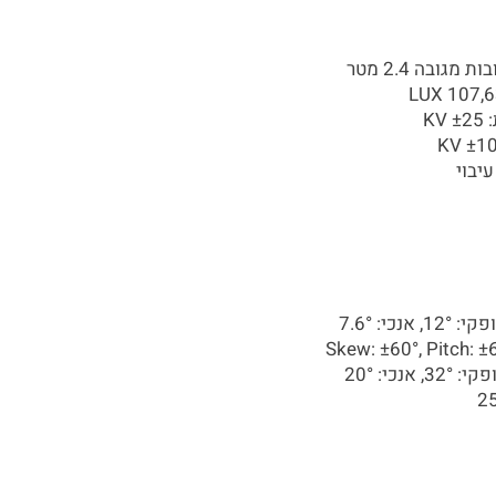
גובה 2.4 מטר
K
י: 7.6°
כי: 20°