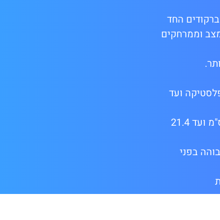
יוחד לכל הברקודים החד
מצב וממרחקים
פלסטיקה ועד
* מרחקי סריקה משופרים – קריאת ברקודים מודפסים או מתוך צג ממרחקים החל מ7.6 ס"מ ועד 21.4
Ze להציע עם עמידות גבוהה בפני
ת