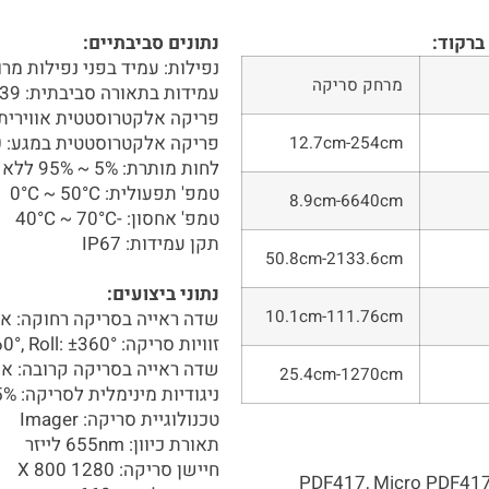
ברקוד:
נתונים סביבתיים:
נפילות: עמיד בפני נפילות מרובות מ
מרחק סריקה
עמידות בתאורה סביבתית: 107,639 LUX
פריקה אלקטרוסטטית אווירית: ±25 V
פריקה אלקטרוסטטית במגע: ±10 KV
12.7cm-254cm
לחות מותרת: 5% ~ 95% ללא עיבוי
טמפ' תפעולית: 0°C ~ 50°C
8.9cm-6640cm
טמפ' אחסון: -40°C ~ 70°C
תקן עמידות: IP67
50.8cm-2133.6cm
נתוני ביצועים:
10.1cm-111.76cm
שדה ראייה בסריקה רחוקה: אופקי: 12°, אנכ
זוויות סריקה: Skew: ±60°, Pitch: ±60°, Roll: ±360°
שדה ראייה בסריקה קרובה: אופקי: 32°, אנ
25.4cm-1270cm
ניגודיות מינימלית לסריקה: 25%
טכנולוגיית סריקה: Imager
תאורת כיוון: 655nm לייזר
חיישן סריקה: 1280 X 800
PDF417, Micro PDF417,