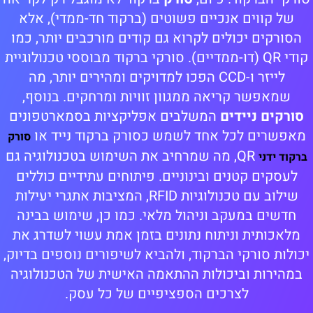
של קווים אנכיים פשוטים (ברקוד חד-ממדי), אלא
הסורקים יכולים לקרוא גם קודים מורכבים יותר, כמו
קודי QR (דו-ממדיים). סורקי ברקוד מבוססי טכנולוגיית
לייזר ו-CCD הפכו למדויקים ומהירים יותר, מה
שמאפשר קריאה ממגוון זוויות ומרחקים. בנוסף,
סורקים ניידים
המשלבים אפליקציות בסמארטפונים
מאפשרים לכל אחד לשמש כסורק ברקוד נייד או
סורק
QR, מה שמרחיב את השימוש בטכנולוגיה גם
ברקוד ידני
לעסקים קטנים ובינוניים. פיתוחים עתידיים כוללים
שילוב עם טכנולוגיות RFID, המציבות אתגרי יעילות
חדשים במעקב וניהול מלאי. כמו כן, שימוש בבינה
מלאכותית וניתוח נתונים בזמן אמת עשוי לשדרג את
יכולות סורקי הברקוד, ולהביא לשיפורים נוספים בדיוק,
במהירות וביכולות ההתאמה האישית של הטכנולוגיה
לצרכים הספציפיים של כל עסק.