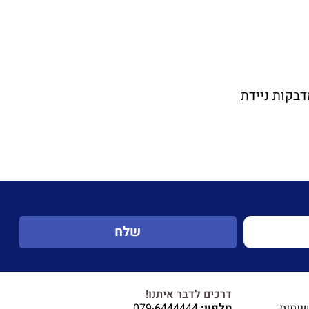
בקות ניידת
שלח
דרכים לדבר איתנו!
ייתית
טלפון:
079-6444444