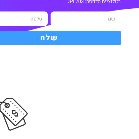
רזולוציית הדפסה: 203 DPI
שלח