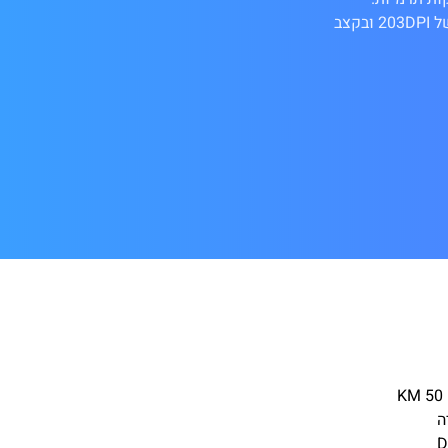
המדפסת יכולה לקבל מדיה ברוחב מקסימלי של 58 מ"מ ויכולה להדפיס ברוחב מקסימלי של 48 מ"מ ברזולוציה של 203DPI ובקצב