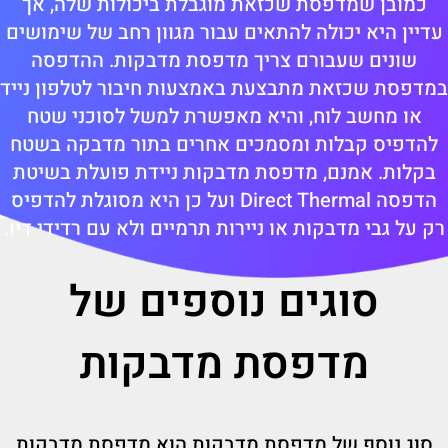
כמובן שמדפסת שכזאת מוגבלת ביכולות שלה, אך
עדיין היא יכולה להתאים עבור מגוון רחב של שימושים
שונים שעבורם צריך מדפסת מדבקות. ההדפסה
במדפסת שכזאת מתבצעת באמצעות חיבור לטלפון נייד
או מחשב לוח, והיא מאפשרת למשל לסוכני שטח
להדפיס קבלות ומסמכים אחרים בתור מדבקה בשטח
בקלות. אמנם, מדפסת מדבקות ניידת פועלת בשיטת
הדפסה Direct Thermal ועל כן היא מסוגלת להדפיס
רק על גבי מדבקות או ניירות תרמיים ולא עם רדידי דיו.
סוגים נוספים של
מדפסת מדבקות
סוג נוסף של מדפסת מדבקות הוא מדפסת מדבקות