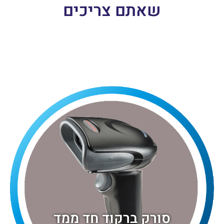
שאתם צריכים
סורק ברקוד חד ממד